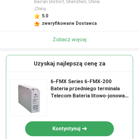
Bao’an District, Shenzhen, China
,Chiny
5.0
zweryfikowane Dostawca
Zobacz więcej
Uzyskaj najlepszą cenę za
6-FMX Series 6-FMX-200
Bateria przedniego terminala
Telecom Bateria litowo-jonowa
12V
Kontyntynuj