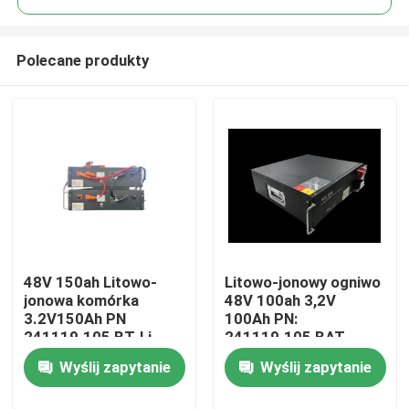
Polecane produkty
48V 150ah Litowo-
Litowo-jonowy ogniwo
Dom
jonowa komórka
48V 100ah 3,2V
3.2V150Ah PN
100Ah PN:
241119.105 BT-Li
241119.105 BAT
O nas
Lifepo4 Do łączności
Lifepo4 dla łączności
Wyślij zapytanie
Wyślij zapytanie
sieciowej
sieciowej
obsługiwanej
obsługiwanej
Łączność