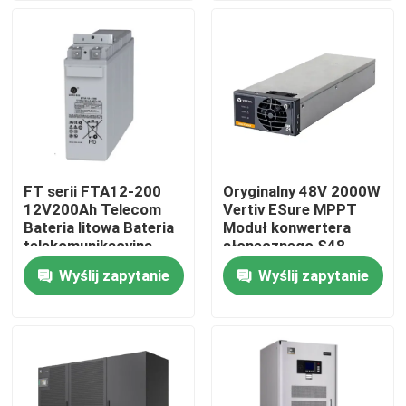
równolegle
równolegle
Produkty
filmy
zewnętrzna szafa telekomunikacyjna
FT serii FTA12-200
Oryginalny 48V 2000W
12V200Ah Telecom
Vertiv ESure MPPT
Szafa na sprzęt telekomunikacyjny
Bateria litowa Bateria
Moduł konwertera
telekomunikacyjna
słonecznego S48-
2000e3
Wyślij zapytanie
Wyślij zapytanie
Szafka akumulatorów telekomunikacyjnych
Sterowanie sieciowego serwera
Telekomunikacyjne systemy zasilania prądem stałym