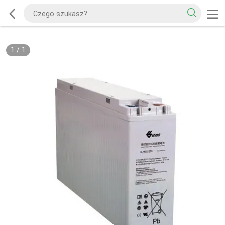
1
/
1