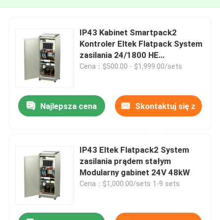
IP43 Kabinet Smartpack2
Kontroler Eltek Flatpack System
zasilania 24/1800 HE
Sprostowacz
Cena：$500.00 - $1,999.00/sets
Najlepsza cena
Skontaktuj się z
nami
IP43 Eltek Flatpack2 System
zasilania prądem stałym
Modularny gabinet 24V 48kW
Cena：$1,000.00/sets 1-9 sets