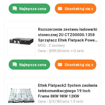
Najlepsza cena
Skontaktuj się z
nami
Rozszerzenie zestawu ładowarki
słonecznej 2U CTZ00000.1358
Sprzątacz Eltek Flatpack Power
System
MOQ：2 zestawy
Cena：$599.00/sets >=2 sets
Najlepsza cena
Skontaktuj się z
nami
Eltek Flatpack2 System zasilania
telekomunikacyjnego 19 Inch
Frame 8KW 9KW 12KW
Cena：$157.80/sets 1-9 sets