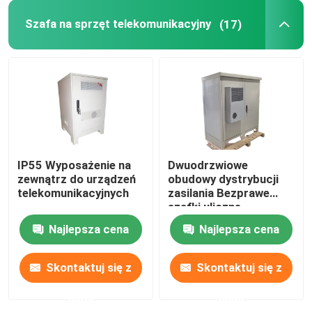
Szafa na sprzęt telekomunikacyjny
(17)
IP55 Wyposażenie na
Dwuodrzwiowe
zewnątrz do urządzeń
obudowy dystrybucji
telekomunikacyjnych
zasilania Bezprawe
szafki uliczne
telekomunikacyjne
Najlepsza cena
Najlepsza cena
IP55-IP68
Skontaktuj się z
Skontaktuj się z
nami
nami