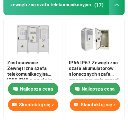
zewnętrzna szafa telekomunikacyjna
(17)
Hybrydowy system telekomunikacyjny
Moduł prostownika
48 V korektor prądu stałego
Zastosowanie
IP66 IP67 Zewnętrzna
Zewnętrzna szafa
szafa akumulatorów
Flatpack2 Zintegrowany system zasilania
telekomunikacyjna
słonecznych szafa
IP55 IP65 z powłoką
magazynowania energii
1850*1500*750mm
Telekomunikacyjna bateria litowa
Najlepsza cena
Najlepsza cena
Skontaktuj się z
Skontaktuj się z
Rozwiązania energetyczne CE+T
nami
nami