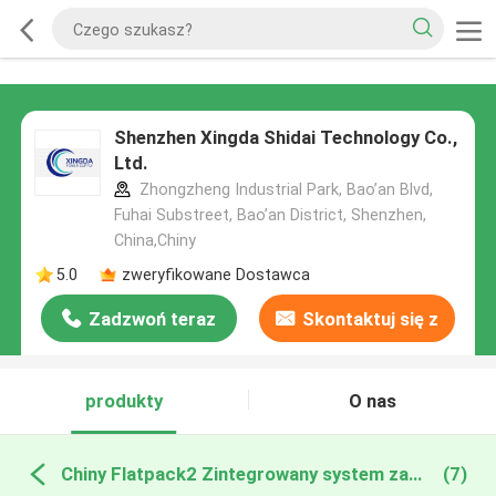
Shenzhen Xingda Shidai Technology Co.,
Ltd.
Zhongzheng Industrial Park, Bao’an Blvd,
Fuhai Substreet, Bao’an District, Shenzhen,
China,Chiny
5.0
zweryfikowane Dostawca
Zadzwoń teraz
Skontaktuj się z
nami
produkty
O nas
Chiny Flatpack2 Zintegrowany system zasilania
(7)