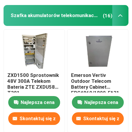
Szafka akumulatorów telekomunikacyjnych
(16)
ZXD1500 Sprostownik
Emerson Vertiv
48V 300A Telekom
Outdoor Telecom
Bateria ZTE ZXDU58
Battery Cabinet
T301
EPC4860/1800-FA31
IP55
Najlepsza cena
Najlepsza cena
Skontaktuj się z
Skontaktuj się z
nami
nami