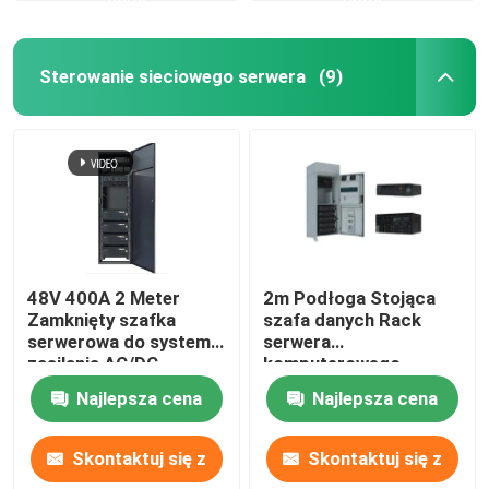
Sterowanie sieciowego serwera
(9)
48V 400A 2 Meter
2m Podłoga Stojąca
Zamknięty szafka
szafa danych Rack
serwerowa do systemu
serwera
zasilania AC/DC
komputerowego
MTS9604B-N20B1
Dostosowywalny
Najlepsza cena
Najlepsza cena
MTS9604B-N20B1
Skontaktuj się z
Skontaktuj się z