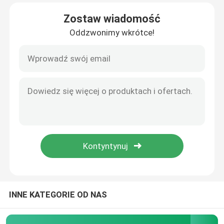
Zostaw wiadomość
Produkty
Oddzwonimy wkrótce!
filmy
zewnętrzna szafa telekomunikacyjna
Szafa na sprzęt telekomunikacyjny
Szafka akumulatorów telekomunikacyjnych
Sterowanie sieciowego serwera
INNE KATEGORIE OD NAS
Telekomunikacyjne systemy zasilania prądem stałym