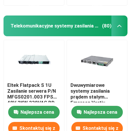
nami
nami
Telekomunikacyjne systemy zasilania prądem stałym
(80)
Eltek Flatpack S 1U
Dwuwymiarowe
Zasilanie serwera P/N
systemy zasilania
MFGS0201.003 FPS
prądem stałym
48V 2KW 230VAC BD
Emerson Vertiv
Netsure 212 C23 20A
Najlepsza cena
Najlepsza cena
48V
Skontaktuj się z
Skontaktuj się z