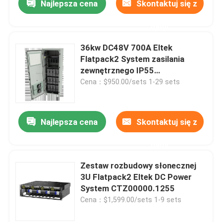
Najlepsza cena
Skontaktuj się z
nami
36kw DC48V 700A Eltek
Flatpack2 System zasilania
zewnętrznego IP55
CTO31240.Nnnn
Cena：$950.00/sets 1-29 sets
Najlepsza cena
Skontaktuj się z
nami
Zestaw rozbudowy słonecznej
3U Flatpack2 Eltek DC Power
System CTZ00000.1255
Cena：$1,599.00/sets 1-9 sets