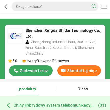
Shenzhen Xingda Shidai Technology Co.,
Ltd.
Zhongzheng Industrial Park, Bao’an Blvd,
Fuhai Substreet, Bao’an District, Shenzhen,
China,Chiny
5.0
zweryfikowane Dostawca
Zadzwoń teraz
Skontaktuj się z
nami
produkty
O nas
Chiny Hybrydowy system telekomunikacyjny
(31)