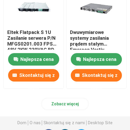
Eltek Flatpack S 1U
Dwuwymiarowe
Zasilanie serwera P/N
systemy zasilania
MFGS0201.003 FPS
prądem stałym
48V 2KW 230VAC BD
Emerson Vertiv
Netsure 212 C23 20A
Najlepsza cena
Najlepsza cena
48V
Skontaktuj się z
Skontaktuj się z
nami
nami
Zobacz więcej
Dom
O nas
Skontaktuj się z nami
Desktop Site