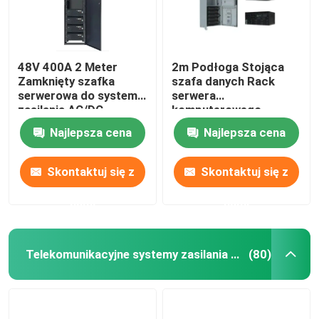
48V 400A 2 Meter
2m Podłoga Stojąca
Zamknięty szafka
szafa danych Rack
serwerowa do systemu
serwera
zasilania AC/DC
komputerowego
MTS9604B-N20B1
Dostosowywalny
Najlepsza cena
Najlepsza cena
MTS9604B-N20B1
Skontaktuj się z
Skontaktuj się z
nami
nami
Telekomunikacyjne systemy zasilania prądem stałym
(80)