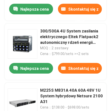
Najlepsza cena
Skontaktuj się z
nami
300/500A 4U System zasilania
elektrycznego Eltek Flatpack2
autonomiczny rdzeń energii
słonecznej
MOQ：2 zestawy
Cena：$799.00/sets >=2 sets
Najlepsza cena
Skontaktuj się z
nami
M225S M831A 40A 60A 48V 1U
System hybrydowy Netsure 2100
A31
Cena：$138.00 - $698.00/sets