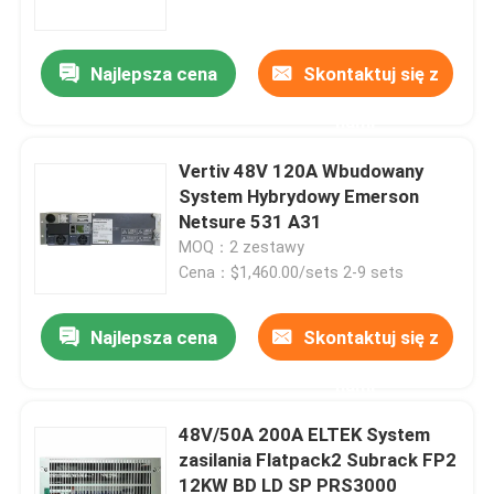
Najlepsza cena
Skontaktuj się z
nami
Vertiv 48V 120A Wbudowany
System Hybrydowy Emerson
Netsure 531 A31
MOQ：2 zestawy
Cena：$1,460.00/sets 2-9 sets
Najlepsza cena
Skontaktuj się z
Dom
nami
O nas
48V/50A 200A ELTEK System
zasilania Flatpack2 Subrack FP2
12KW BD LD SP PRS3000
Łączność