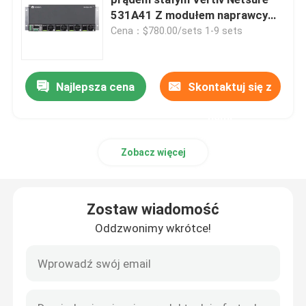
531A41 Z modułem naprawcy
R48-2000e3
Cena：$780.00/sets 1-9 sets
Hybrydowy system telekomunikacyjny
Moduł prostownika
Najlepsza cena
Skontaktuj się z
nami
48 V korektor prądu stałego
Zobacz więcej
Flatpack2 Zintegrowany system zasilania
Zostaw wiadomość
Telekomunikacyjna bateria litowa
Oddzwonimy wkrótce!
Rozwiązania energetyczne CE+T