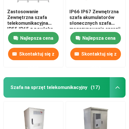
Zastosowanie
IP66 IP67 Zewnętrzna
Zewnętrzna szafa
szafa akumulatorów
telekomunikacyjna
słonecznych szafa
IP55 IP65 z powłoką
magazynowania energii
1850*1500*750mm
Najlepsza cena
Najlepsza cena
Skontaktuj się z
Skontaktuj się z
nami
nami
Szafa na sprzęt telekomunikacyjny
(17)