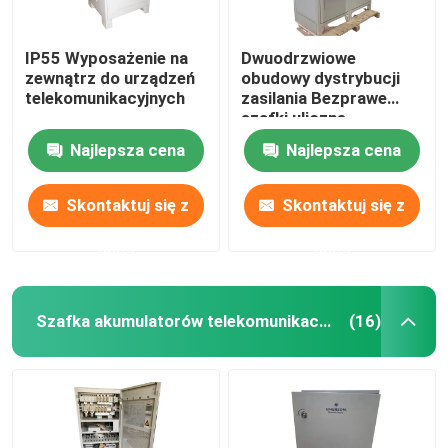
IP55 Wyposażenie na
Dwuodrzwiowe
zewnątrz do urządzeń
obudowy dystrybucji
telekomunikacyjnych
zasilania Bezprawe
szafki uliczne
telekomunikacyjne
Najlepsza cena
Najlepsza cena
IP55-IP68
Skontaktuj się z
Skontaktuj się z
nami
nami
Szafka akumulatorów telekomunikacyjnych
(16)