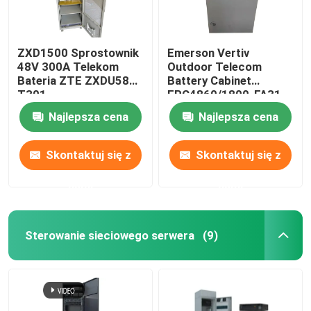
ZXD1500 Sprostownik
Emerson Vertiv
48V 300A Telekom
Outdoor Telecom
Bateria ZTE ZXDU58
Battery Cabinet
T301
EPC4860/1800-FA31
IP55
Najlepsza cena
Najlepsza cena
Skontaktuj się z
Skontaktuj się z
nami
nami
Sterowanie sieciowego serwera
(9)