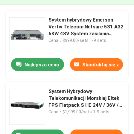
System hybrydowy Emerson
Vertiv Telecom Netsure 531 A32
6KW 48V System zasilania
prądem stałym
Cena：$999.00/sets 1-9 sets
Najlepsza cena
Skontaktuj się z
nami
System Hybrydowy
Telekomunikacji Morskiej Eltek
FPS Flatpack S HE 24V / 36V /
48V 1U
Cena：$1,999.00/sets 1-9 sets