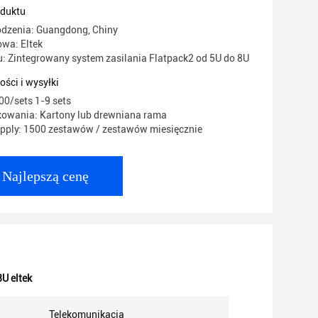
d
oduktu
odzenia: Guangdong, Chiny
wa: Eltek
 Zintegrowany system zasilania Flatpack2 od 5U do 8U
ości i wysyłki
00/sets 1-9 sets
kowania: Kartony lub drewniana rama
pply: 1500 zestawów / zestawów miesięcznie
Najlepszą cenę
8U eltek
Telekomunikacja