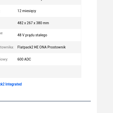
:
12 miesięcy
482 x 267 x 380 mm
ne
48 V prądu stałego
townika:
Flatpack2 HE ONA Prostownik
iowy:
600 ADC
k2 Integrated