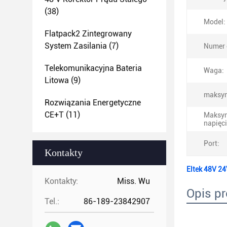
(38)
Model:
Flatpack2 Zintegrowany
System Zasilania
(7)
Numer 
Telekomunikacyjna Bateria
Waga:
Litowa
(9)
maksym
Rozwiązania Energetyczne
CE+T
(11)
Maksy
napięc
Port:
Kontakty
Eltek 48V 2
Kontakty:
Miss. Wu
Opis p
Tel.:
86-189-23842907