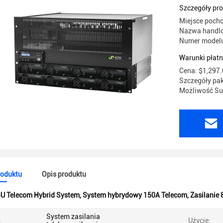
Integrate
Szczegóły pr
Miejsce poch
Nazwa handlo
Numer modelu:
Warunki płatn
Cena: $1,297.
Szczegóły pa
Możliwość Su
roduktu
Opis produktu
U Telecom Hybrid System
,
System hybrydowy 150A Telecom
,
Zasilanie 
System zasilania
:
Użycie: