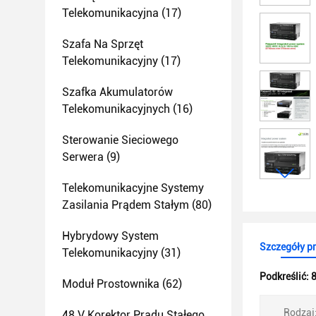
Telekomunikacyjna
(17)
Szafa Na Sprzęt
Telekomunikacyjny
(17)
Szafka Akumulatorów
Telekomunikacyjnych
(16)
Sterowanie Sieciowego
Serwera
(9)
Telekomunikacyjne Systemy
Zasilania Prądem Stałym
(80)
Hybrydowy System
Szczegóły p
Telekomunikacyjny
(31)
Podkreślić:
8
Moduł Prostownika
(62)
Rodzaj
48 V Korektor Prądu Stałego