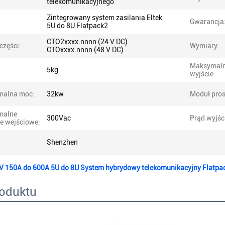
telekomunikacyjnego
Zintegrowany system zasilania Eltek
Gwarancja
5U do 8U Flatpack2
CTO2xxxx.nnnn (24 V DC)
części:
Wymiary:
CTOxxxx.nnnn (48 V DC)
Maksymal
5kg
wyjście:
alna moc:
32kw
Moduł pros
malne
300Vac
Prąd wyjśc
ie wejściowe:
Shenzhen
4V 150A do 600A 5U do 8U System hybrydowy telekomunikacyjny Flatpac
roduktu