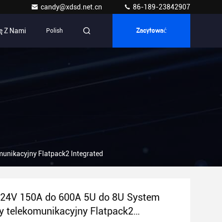
candy@xdsd.net.cn
86-189-23842907
ę Z Nami
Polish
Zacytować
unikacyjny Flatpack2 Integrated
 24V 150A do 600A 5U do 8U System
 telekomunikacyjny Flatpack2