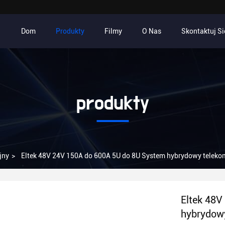
Dom
Produkty
Filmy
O Nas
Skontaktuj Si
produkty
jny
>
Eltek 48V 24V 150A do 600A 5U do 8U System hybrydowy telekom
Eltek 48V
hybrydowy