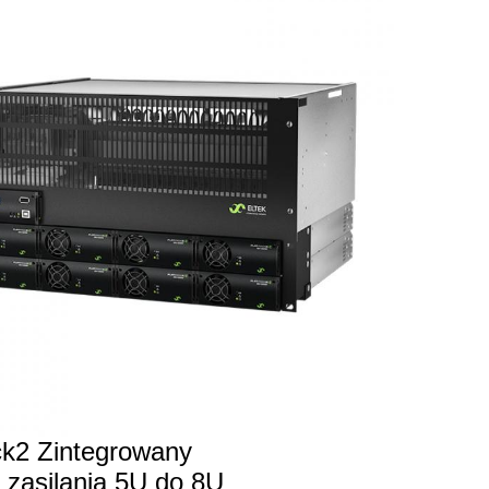
ck2 Zintegrowany
 zasilania 5U do 8U