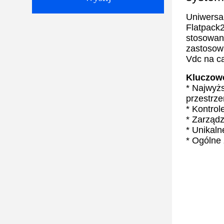
Uniwersa
Flatpack
stosowan
zastosowa
Vdc na ca
Kluczow
* Najwyż
przestrze
* Kontrol
* Zarząd
* Unikaln
* Ogólne 