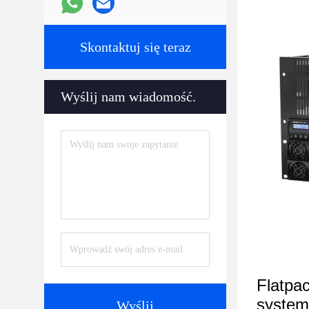
Skontaktuj się teraz
Wyślij nam wiadomość.
Flatpa
system
Wyślij