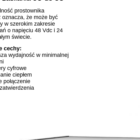
lność prostownika
2 oznacza, że może być
y w szerokim zakresie
ń o napięciu 48 Vdc i 24
łym świecie.
e cechy:
sza wydajność w minimalnej
ni
ery cyfrowe
zanie ciepłem
e połączenie
zatwierdzenia