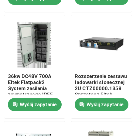
Produkty
filmy
zewnętrzna szafa telekomunikacyjna
Szafa na sprzęt telekomunikacyjny
36kw DC48V 700A
Rozszerzenie zestawu
Eltek Flatpack2
ładowarki słonecznej
System zasilania
2U CTZ00000.1358
Szafka akumulatorów telekomunikacyjnych
zewnętrznego IP55
Sprzątacz Eltek
CTO31240.Nnnn
Flatpack Power
Wyślij zapytanie
Wyślij zapytanie
System
Sterowanie sieciowego serwera
Telekomunikacyjne systemy zasilania prądem stałym