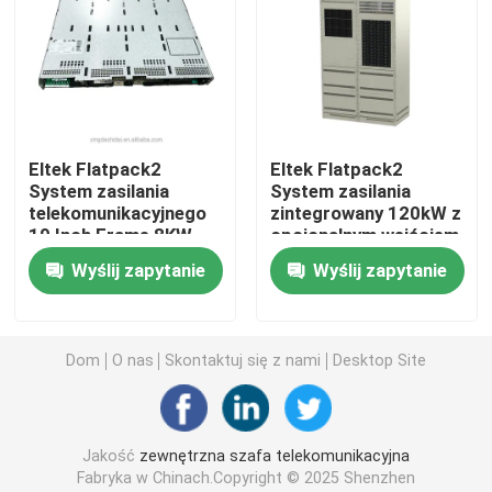
Hybrydowy system telekomunikacyjny
Moduł prostownika
Eltek Flatpack2
Eltek Flatpack2
System zasilania
System zasilania
48 V korektor prądu stałego
telekomunikacyjnego
zintegrowany 120kW z
19 Inch Frame 8KW
opcjonalnym wejściem
9KW 12KW
A & B AC
Flatpack2 Zintegrowany system zasilania
Wyślij zapytanie
Wyślij zapytanie
Telekomunikacyjna bateria litowa
Dom
O nas
Skontaktuj się z nami
Desktop Site
Rozwiązania energetyczne CE+T
Jakość
zewnętrzna szafa telekomunikacyjna
Fabryka w Chinach.Copyright © 2025 Shenzhen