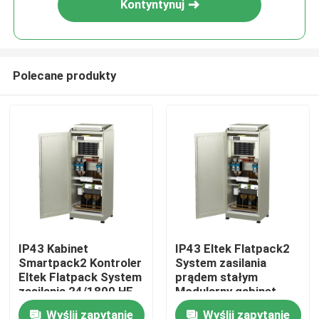
Kontyntynuj
Polecane produkty
Dom
IP43 Kabinet
IP43 Eltek Flatpack2
Smartpack2 Kontroler
System zasilania
O nas
Eltek Flatpack System
prądem stałym
zasilania 24/1800 HE
Modularny gabinet
Sprostowacz
24V 48kW
Wyślij zapytanie
Wyślij zapytanie
Łączność