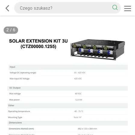
2
/
6