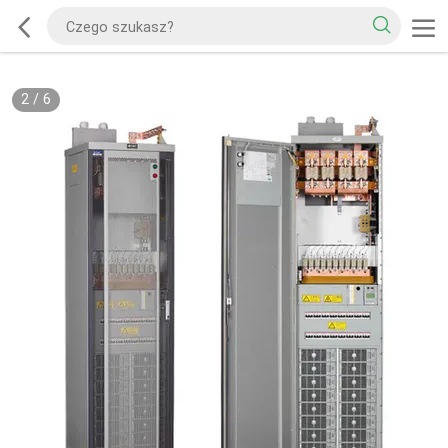
2
/
6