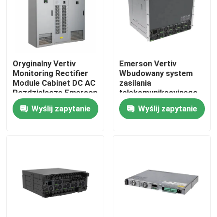
Produkty
filmy
Oryginalny Vertiv
Emerson Vertiv
Monitoring Rectifier
Wbudowany system
Module Cabinet DC AC
zasilania
zewnętrzna szafa telekomunikacyjna
Rozdzielacze Emerson
telekomunikacyjnego
DC Power System
prądu stałego 48V
Wyślij zapytanie
Wyślij zapytanie
NetSure 801 Seri
Netsure 731 A91 z
Szafa na sprzęt telekomunikacyjny
korektorem R48-
3000e3 R48-3500e3
Szafka akumulatorów telekomunikacyjnych
Sterowanie sieciowego serwera
Telekomunikacyjne systemy zasilania prądem stałym