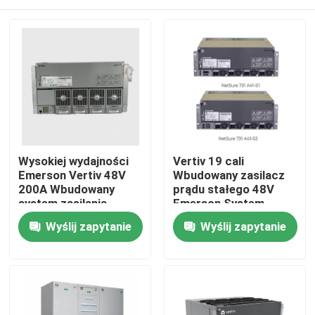
Wysokiej wydajności
Vertiv 19 cali
Emerson Vertiv 48V
Wbudowany zasilacz
200A Wbudowany
prądu stałego 48V
system zasilania
Emerson System
prądem stałym
naprawczy Netsure
Dom
Wyślij zapytanie
Wyślij zapytanie
Netsure 701 A41 -S1-
731 A41 z zasilaczem
S5 -S6 -S8 -S3 -S10
telekom R48-3000e3
Rectif
O nas
Łączność