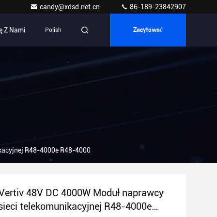
candy@xdsd.net.cn
86-189-23842907
ę Z Nami
Polish
Zacytować
ikacyjnej R48-4000e R48-4000
Vertiv 48V DC 4000W Moduł naprawcy
 sieci telekomunikacyjnej R48-4000e