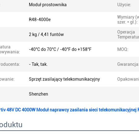
:
Moduł prostownika
Użycie:
Wymiary (w
R48-4000e
szer. * gł.):
Operacja
2 kg / 4,41 funtów
Temperatur
atura
-40°C do 70°C / -40°F do +158°F
MOQ:
owywania:
roducenta:
- Tak, tak.
Gwarancja
owanie:
Sprzęt zasilający telekomunikacyjny
Opakowani
Shenzhen
tiv 48V DC 4000W Moduł naprawcy zasilania sieci telekomunikacyjne
roduktu