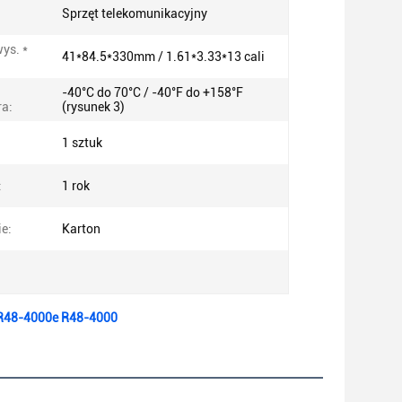
Sprzęt telekomunikacyjny
ys. *
41*84.5*330mm / 1.61*3.33*13 cali
-40°C do 70°C / -40°F do +158°F
a:
(rysunek 3)
1 sztuk
:
1 rok
e:
Karton
j R48-4000e R48-4000