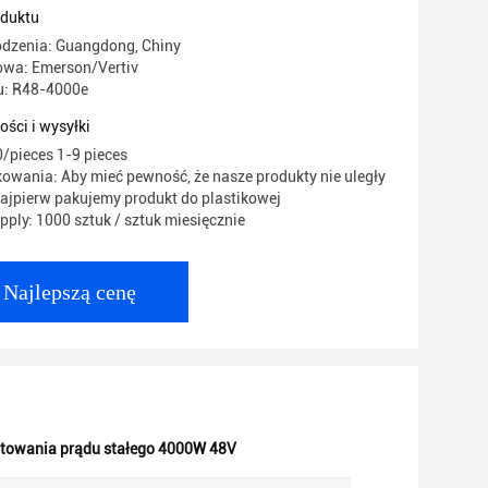
oduktu
odzenia: Guangdong, Chiny
wa: Emerson/Vertiv
u: R48-4000e
ości i wysyłki
/pieces 1-9 pieces
owania: Aby mieć pewność, że nasze produkty nie uległy
najpierw pakujemy produkt do plastikowej
ply: 1000 sztuk / sztuk miesięcznie
Najlepszą cenę
towania prądu stałego 4000W 48V