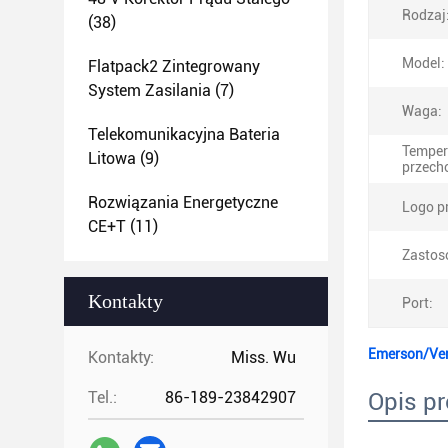
Rodzaj
(38)
Model:
Flatpack2 Zintegrowany
System Zasilania
(7)
Waga:
Telekomunikacyjna Bateria
Temper
Litowa
(9)
przech
Rozwiązania Energetyczne
Logo p
CE+T
(11)
Zastos
Kontakty
Port:
Emerson/Ver
Kontakty:
Miss. Wu
Tel.:
86-189-23842907
Opis p