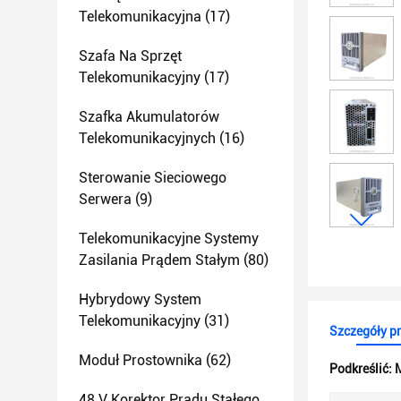
Telekomunikacyjna
(17)
Szafa Na Sprzęt
Telekomunikacyjny
(17)
Szafka Akumulatorów
Telekomunikacyjnych
(16)
Sterowanie Sieciowego
Serwera
(9)
Telekomunikacyjne Systemy
Zasilania Prądem Stałym
(80)
Hybrydowy System
Telekomunikacyjny
(31)
Szczegóły p
Moduł Prostownika
(62)
Podkreślić:
M
48 V Korektor Prądu Stałego