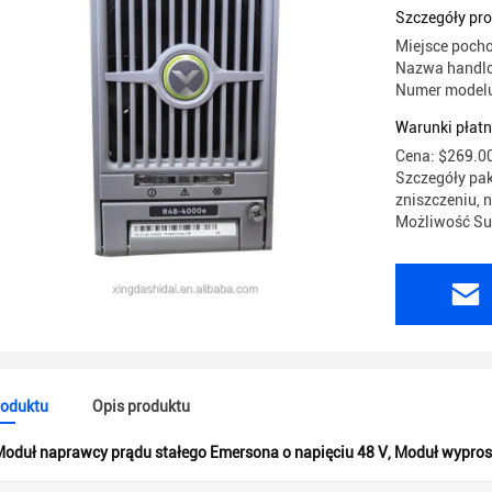
R48-4000
Szczegóły pr
Miejsce poch
Nazwa handlo
Numer model
Warunki płatn
Cena: $269.00
Szczegóły pak
zniszczeniu, 
Możliwość Sup
roduktu
Opis produktu
oduł naprawcy prądu stałego Emersona o napięciu 48 V
,
Moduł wypros