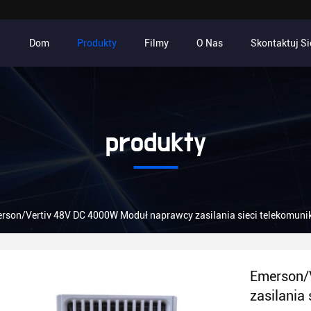
Dom
Produkty
Filmy
O Nas
Skontaktuj Si
produkty
rson/Vertiv 48V DC 4000W Moduł naprawcy zasilania sieci telekomun
Emerson/
zasilania