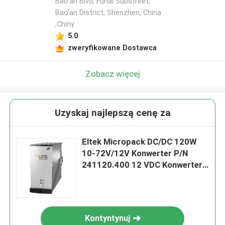
Bao’an Blvd, Fuhai Substreet,
Bao’an District, Shenzhen, China
,Chiny
5.0
zweryfikowane Dostawca
Zobacz więcej
Uzyskaj najlepszą cenę za
Eltek Micropack DC/DC 120W
10-72V/12V Konwerter P/N
241120.400 12 VDC Konwertery
dla Raiway Telecom
Kontyntynuj