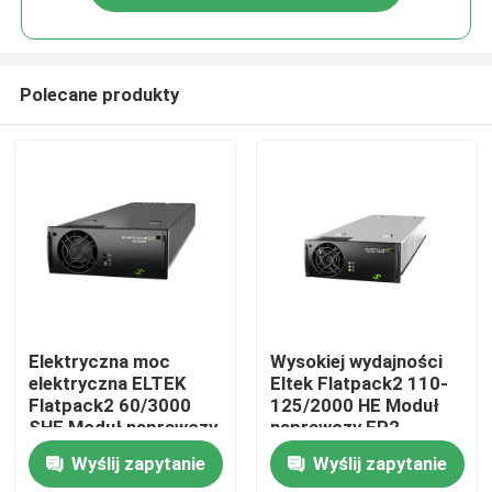
Polecane produkty
Dom
Elektryczna moc
Wysokiej wydajności
elektryczna ELTEK
Eltek Flatpack2 110-
Flatpack2 60/3000
125/2000 HE Moduł
Produkty
SHE Moduł naprawczy
naprawczy FP2
241119.706
110/2000 HE WOR
Wyślij zapytanie
Wyślij zapytanie
Część nr 241115.805
Filmy