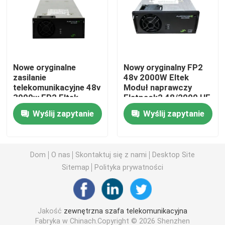
Szafka akumulatorów telekomunikacyjnych
Sterowanie sieciowego serwera
Nowe oryginalne
Nowy oryginalny FP2
zasilanie
48v 2000W Eltek
telekomunikacyjne 48v
Moduł naprawczy
Telekomunikacyjne systemy zasilania prądem stałym
3000w FP2 Eltek
Flatpack2 48/2000 HE
Flatpack 2 48/3000
Część nr 241115.105
Wyślij zapytanie
Wyślij zapytanie
HE Moduł naprawczy
Na magazynie
Hybrydowy system telekomunikacyjny
części nr 241119.105
Moduł prostownika
Dom
O nas
Skontaktuj się z nami
Desktop Site
Sitemap
Polityka prywatności
48 V korektor prądu stałego
Jakość
zewnętrzna szafa telekomunikacyjna
Flatpack2 Zintegrowany system zasilania
Fabryka w Chinach.Copyright © 2026 Shenzhen