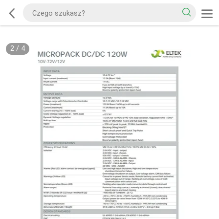
2
/
4