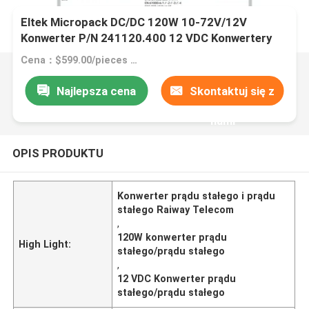
Eltek Micropack DC/DC 120W 10-72V/12V
Konwerter P/N 241120.400 12 VDC Konwertery
dla Raiway Telecom
Cena：$599.00/pieces 1-9 pieces
Najlepsza cena
Skontaktuj się z
nami
OPIS PRODUKTU
Konwerter prądu stałego i prądu
stałego Raiway Telecom
,
120W konwerter prądu
High Light:
stałego/prądu stałego
,
12 VDC Konwerter prądu
stałego/prądu stałego