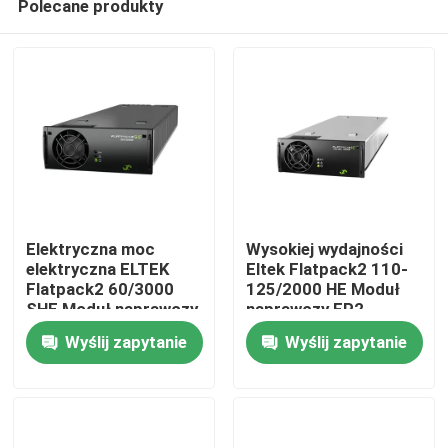
Polecane produkty
Elektryczna moc
Wysokiej wydajności
elektryczna ELTEK
Eltek Flatpack2 110-
Flatpack2 60/3000
125/2000 HE Moduł
SHE Moduł naprawczy
naprawczy FP2
Dom
241119.706
110/2000 HE WOR
Wyślij zapytanie
Wyślij zapytanie
Część nr 241115.805
Produkty
Filmy