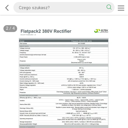
2
/
4