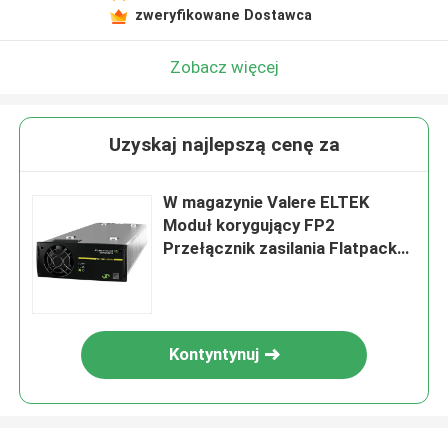
zweryfikowane Dostawca
Zobacz więcej
Uzyskaj najlepszą cenę za
W magazynie Valere ELTEK
Moduł korygujący FP2
Przełącznik zasilania Flatpack2
380V/3000W HE UI
(241119.825)
Kontyntynuj