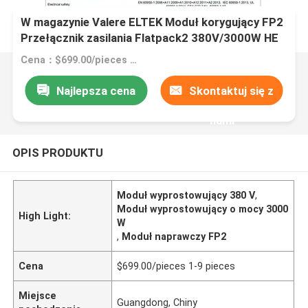
W magazynie Valere ELTEK Moduł korygujący FP2
Przełącznik zasilania Flatpack2 380V/3000W HE
UI (241119.825)
Cena：$699.00/pieces 1-9 pieces
Najlepsza cena
Skontaktuj się z
nami
OPIS PRODUKTU
Moduł wyprostowujący 380 V
,
Moduł wyprostowujący o mocy 3000
High Light:
W
,
Moduł naprawczy FP2
Cena
$699.00/pieces 1-9 pieces
Miejsce
Guangdong, Chiny