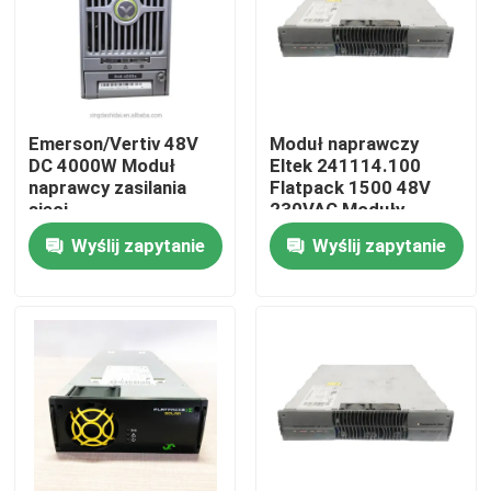
O nas
Wycieczka po fabryce
Emerson/Vertiv 48V
Moduł naprawczy
DC 4000W Moduł
Eltek 241114.100
naprawcy zasilania
Flatpack 1500 48V
Kontrola jakości
sieci
230VAC Moduły
telekomunikacyjnej
naprawcze mocy
Wyślij zapytanie
Wyślij zapytanie
R48-4000e R48-4000
telekomunikacyjnych
Skontaktuj się z nami
Poprosić o wycenę
zewnętrzna szafa telekomunikacyjna
Szafa na sprzęt telekomunikacyjny