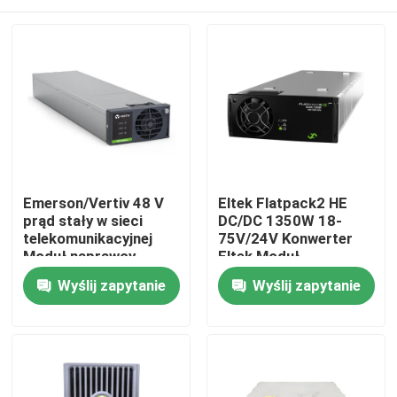
Emerson/Vertiv 48 V
Eltek Flatpack2 HE
prąd stały w sieci
DC/DC 1350W 18-
telekomunikacyjnej
75V/24V Konwerter
Moduł naprawcy
Eltek Moduł
zasilania R48-
naprawczy FP2 24V
Dom
Wyślij zapytanie
Wyślij zapytanie
4300E3A R48-4300E3
48V Prąd stały
(241115.600/24111
Produkty
Filmy