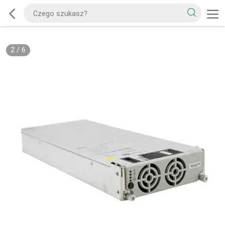
2
/
6