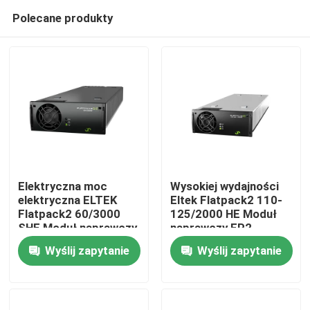
Polecane produkty
Elektryczna moc
Wysokiej wydajności
elektryczna ELTEK
Eltek Flatpack2 110-
Flatpack2 60/3000
125/2000 HE Moduł
Dom
SHE Moduł naprawczy
naprawczy FP2
241119.706
110/2000 HE WOR
Wyślij zapytanie
Wyślij zapytanie
Część nr 241115.805
Produkty
Filmy