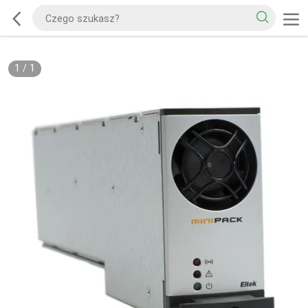
1
/
1