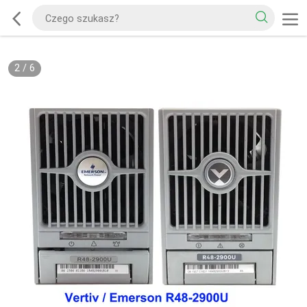
2
/
6