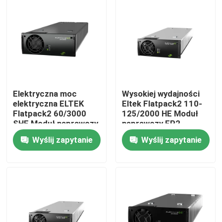
Elektryczna moc
Wysokiej wydajności
elektryczna ELTEK
Eltek Flatpack2 110-
Flatpack2 60/3000
125/2000 HE Moduł
SHE Moduł naprawczy
naprawczy FP2
241119.706
110/2000 HE WOR
Wyślij zapytanie
Wyślij zapytanie
Część nr 241115.805
Dom
O nas
Łączność