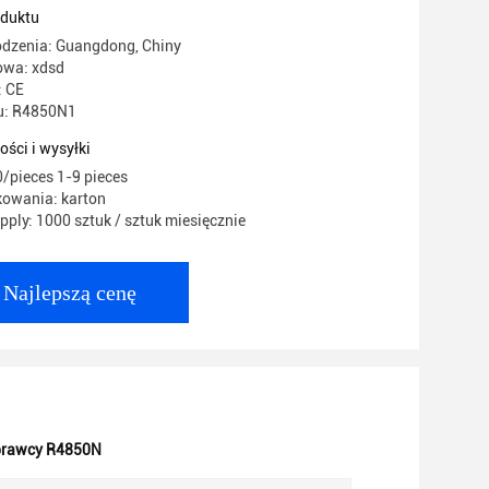
oduktu
odzenia: Guangdong, Chiny
owa: xdsd
: CE
u: R4850N1
ości i wysyłki
/pieces 1-9 pieces
kowania: karton
ply: 1000 sztuk / sztuk miesięcznie
Najlepszą cenę
prawcy R4850N