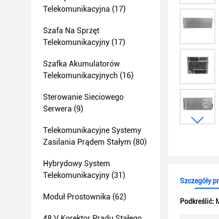
Telekomunikacyjna
(17)
Szafa Na Sprzęt
Telekomunikacyjny
(17)
Szafka Akumulatorów
Telekomunikacyjnych
(16)
Sterowanie Sieciowego
Serwera
(9)
Telekomunikacyjne Systemy
Zasilania Prądem Stałym
(80)
Hybrydowy System
Telekomunikacyjny
(31)
Szczegóły p
Moduł Prostownika
(62)
Podkreślić:
48 V Korektor Prądu Stałego