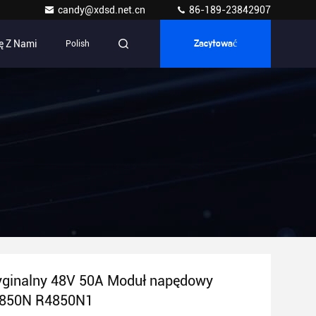
candy@xdsd.net.cn
86-189-23842907
ę Z Nami
Polish
Zacytować
ginalny 48V 50A Moduł napędowy
850N R4850N1