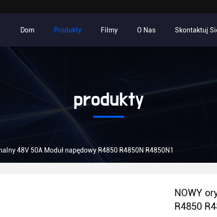
Dom
Produkty
Filmy
O Nas
Skontaktuj Si
produkty
nalny 48V 50A Moduł napędowy R4850 R4850N R4850N1
NOWY ory
R4850 R4