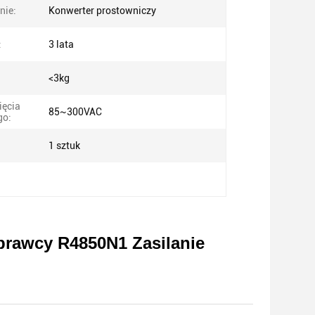
nie:
Konwerter prostowniczy
:
3 lata
<3kg
ięcia
85~300VAC
go:
1 sztuk
prawcy R4850N1 Zasilanie