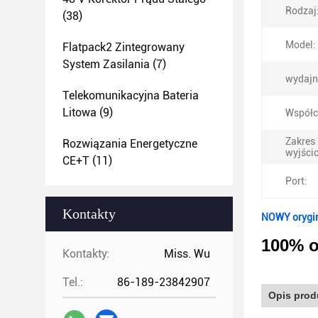
Rodzaj
(38)
Model:
Flatpack2 Zintegrowany
System Zasilania
(7)
wydajn
Telekomunikacyjna Bateria
Litowa
(9)
Współc
Zakres
Rozwiązania Energetyczne
wyjści
CE+T
(11)
Port:
Kontakty
NOWY orygi
100% o
Kontakty:
Miss. Wu
Tel.:
86-189-23842907
Opis prod