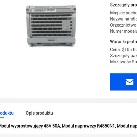
Szczegóły pr
Miejsce poch
Nazwa handl
Orzecznictwo
Numer model
Warunki płatn
Cena: $105.00
Szczegóły pa
Możliwość Sup
roduktu
Opis produktu
Moduł wyprostowujący 48V 50A
,
Moduł naprawczy R4850N1
,
Moduł na