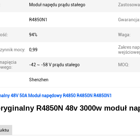
:
Moduł napędu prądu stałego
Zastosowa
R4850N1
Gwarancja
ość:
94%
Waga:
Zakres nap
zynnik mocy:
0,99
wejściowe
 napięcia
-42 ~ -58 V prądu stałego
MOQ:
owego:
Shenzhen
nalny 48V 50A Moduł napędowy R4850 R4850N R4850N1
ryginalny R4850N 48v 3000w moduł na
uktu