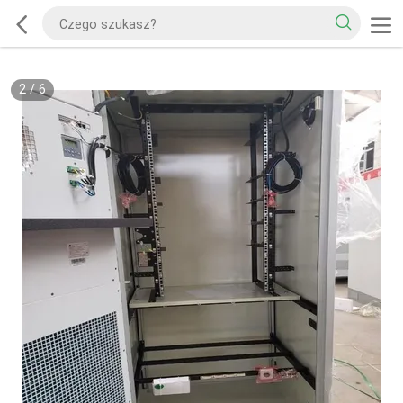
2
/
6