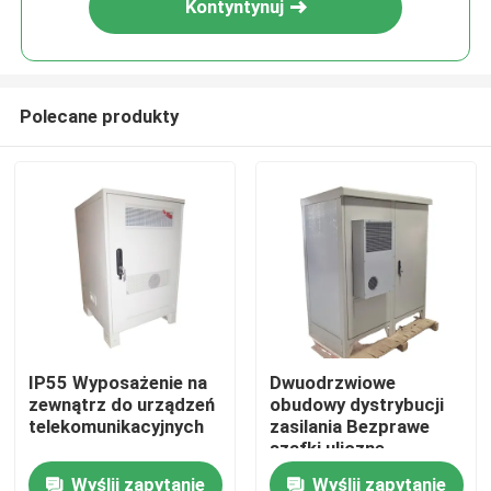
Kontyntynuj
Polecane produkty
Dom
IP55 Wyposażenie na
Dwuodrzwiowe
zewnątrz do urządzeń
obudowy dystrybucji
O nas
telekomunikacyjnych
zasilania Bezprawe
szafki uliczne
telekomunikacyjne
Wyślij zapytanie
Wyślij zapytanie
Łączność