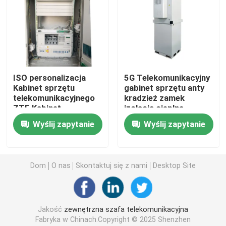
Hybrydowy system telekomunikacyjny
Moduł prostownika
ISO personalizacja
5G Telekomunikacyjny
Kabinet sprzętu
gabinet sprzętu anty
48 V korektor prądu stałego
telekomunikacyjnego
kradzież zamek
ZTE Kabinet
izolacja cieplna
zewnętrzny ZXDU58
odporna na korozję
Flatpack2 Zintegrowany system zasilania
Wyślij zapytanie
Wyślij zapytanie
W121V4.0
Telekomunikacyjna bateria litowa
Dom
O nas
Skontaktuj się z nami
Desktop Site
Rozwiązania energetyczne CE+T
Jakość
zewnętrzna szafa telekomunikacyjna
Fabryka w Chinach.Copyright © 2025 Shenzhen