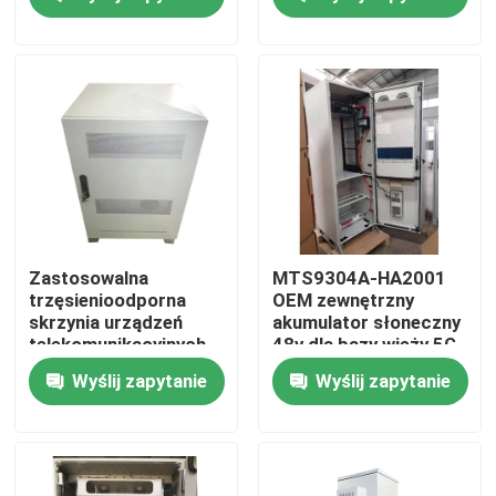
IP55-IP68
Produkty
filmy
zewnętrzna szafa telekomunikacyjna
Szafa na sprzęt telekomunikacyjny
Zastosowalna
MTS9304A-HA2001
trzęsienioodporna
OEM zewnętrzny
skrzynia urządzeń
akumulator słoneczny
Szafka akumulatorów telekomunikacyjnych
telekomunikacyjnych
48v dla bazy wieży 5G
MTS9302A-HD10A2
Wyślij zapytanie
Wyślij zapytanie
Sterowanie sieciowego serwera
Telekomunikacyjne systemy zasilania prądem stałym