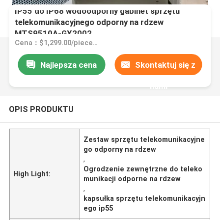
IP55 do IP68 wodoodporny gabinet sprzętu
telekomunikacyjnego odporny na rdzew
MTS9510A-GX2002
Cena：$1,299.00/pieces 1-99 pieces
Najlepsza cena
Skontaktuj się z
nami
OPIS PRODUKTU
Zestaw sprzętu telekomunikacyjne
go odporny na rdzew
,
Ogrodzenie zewnętrzne do teleko
High Light:
munikacji odporne na rdzew
,
kapsułka sprzętu telekomunikacyjn
ego ip55