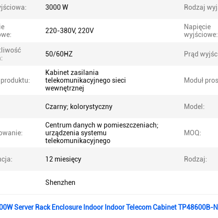
jściowa:
3000 W
Rodzaj wyj
ie
Napięcie
220-380V, 220V
owe:
wyjściowe:
tliwość
50/60HZ
Prąd wyjśc
:
Kabinet zasilania
produktu:
telekomunikacyjnego sieci
Moduł pros
wewnętrznej
Czarny; kolorystyczny
Model:
Centrum danych w pomieszczeniach;
owanie:
urządzenia systemu
MOQ:
telekomunikacyjnego
cja:
12 miesięcy
Rodzaj:
Shenzhen
00W Server Rack Enclosure Indoor Indoor Telecom Cabinet TP48600B-