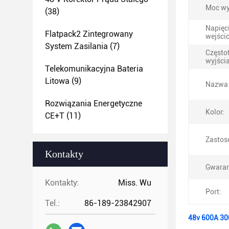
Moc wy
(38)
Napięc
Flatpack2 Zintegrowany
wejści
System Zasilania
(7)
Często
wyjścia
Telekomunikacyjna Bateria
Litowa
(9)
Nazwa 
Rozwiązania Energetyczne
Kolor:
CE+T
(11)
Zastos
Kontakty
Gwaran
Kontakty:
Miss. Wu
Port:
Tel.:
86-189-23842907
48v 600A 30