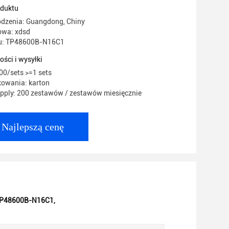
oduktu
odzenia: Guangdong, Chiny
owa: xdsd
u: TP48600B-N16C1
ości i wysyłki
00/sets >=1 sets
kowania: karton
pply: 200 zestawów / zestawów miesięcznie
Najlepszą cenę
 TP48600B-N16C1
,