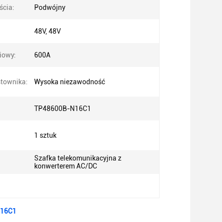
ścia:
Podwójny
48V, 48V
iowy:
600A
townika:
Wysoka niezawodność
TP48600B-N16C1
1 sztuk
Szafka telekomunikacyjna z
konwerterem AC/DC
N16C1