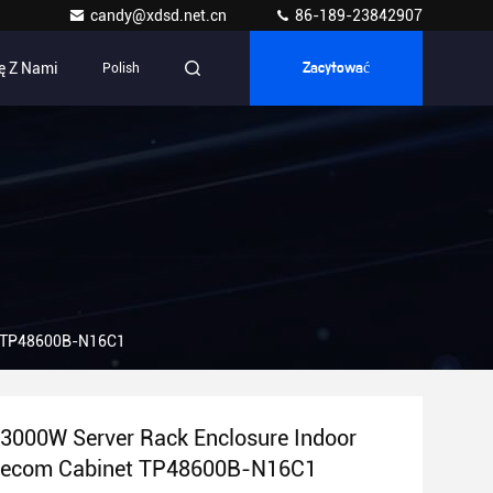
candy@xdsd.net.cn
86-189-23842907
ę Z Nami
Polish
Zacytować
et TP48600B-N16C1
3000W Server Rack Enclosure Indoor
elecom Cabinet TP48600B-N16C1