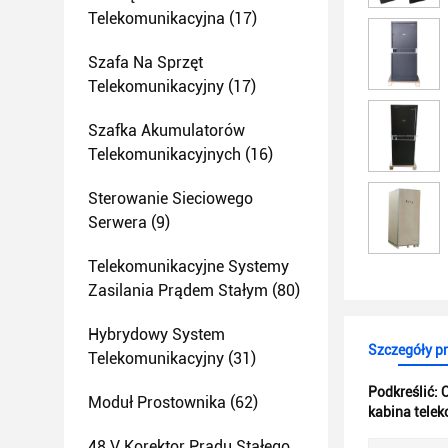
Telekomunikacyjna
(17)
Szafa Na Sprzęt
Telekomunikacyjny
(17)
Szafka Akumulatorów
Telekomunikacyjnych
(16)
Sterowanie Sieciowego
Serwera
(9)
Telekomunikacyjne Systemy
Zasilania Prądem Stałym
(80)
Hybrydowy System
Szczegóły p
Telekomunikacyjny
(31)
Podkreślić:
Moduł Prostownika
(62)
kabina tele
48 V Korektor Prądu Stałego