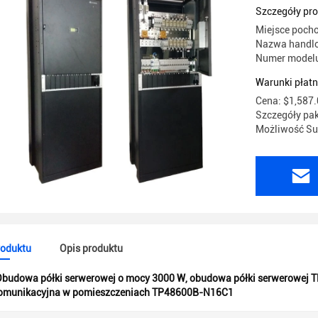
Szczegóły pr
Miejsce poch
Nazwa handl
Numer model
Warunki płatn
Cena: $1,587.
Szczegóły pa
Możliwość Su
roduktu
Opis produktu
Obudowa półki serwerowej o mocy 3000 W
,
obudowa półki serwerowej
komunikacyjna w pomieszczeniach TP48600B-N16C1