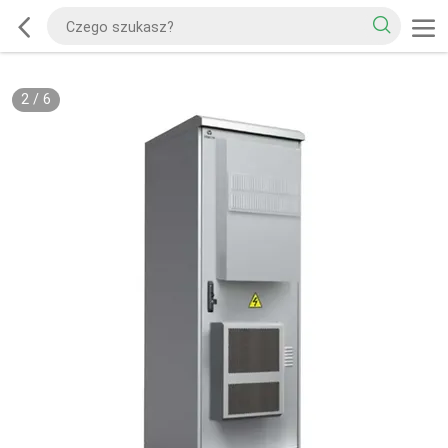
2
/
6