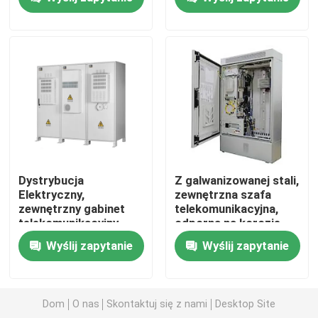
Hybrydowy system telekomunikacyjny
Moduł prostownika
48 V korektor prądu stałego
Flatpack2 Zintegrowany system zasilania
Dystrybucja
Z galwanizowanej stali,
Elektryczny,
zewnętrzna szafa
zewnętrzny gabinet
telekomunikacyjna,
Telekomunikacyjna bateria litowa
telekomunikacyjny,
odporna na korozję,
powłoka powłoka,
odporna na działanie
Wyślij zapytanie
Wyślij zapytanie
odporny na warunki
pogody
Rozwiązania energetyczne CE+T
pogodowe
Dom
O nas
Skontaktuj się z nami
Desktop Site