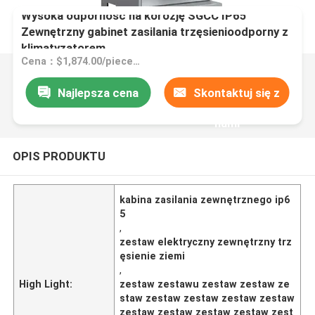
Wysoka odporność na korozję SGCC IP65
Zewnętrzny gabinet zasilania trzęsienioodporny z
klimatyzatorem
Cena：$1,874.00/pieces 1-9 pieces
Najlepsza cena
Skontaktuj się z
nami
OPIS PRODUKTU
kabina zasilania zewnętrznego ip6
5
,
zestaw elektryczny zewnętrzny trz
ęsienie ziemi
,
High Light:
zestaw zestawu zestaw zestaw ze
staw zestaw zestaw zestaw zestaw
zestaw zestaw zestaw zestaw zest