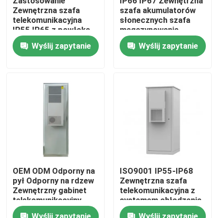
Zastosowanie
IP66 IP67 Zewnętrzna
Zewnętrzna szafa
szafa akumulatorów
telekomunikacyjna
słonecznych szafa
Produkty
IP55 IP65 z powłoką
magazynowania
energii
Wyślij zapytanie
Wyślij zapytanie
1850*1500*750mm
filmy
zewnętrzna szafa telekomunikacyjna
Szafa na sprzęt telekomunikacyjny
Szafka akumulatorów telekomunikacyjnych
OEM ODM Odporny na
ISO9001 IP55-IP68
pył Odporny na rdzew
Zewnętrzna szafa
Sterowanie sieciowego serwera
Zewnętrzny gabinet
telekomunikacyjna z
telekomunikacyjny
systemem chłodzenia
Stal zgalwanizowana
klimatyzatorem
Telekomunikacyjne systemy zasilania prądem stałym
Wyślij zapytanie
Wyślij zapytanie