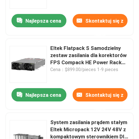
Najlepsza cena
Skontaktuj się z
nami
Eltek Flatpack S Samodzielny
zestaw zasilania dla korektorów
FPS Compack HE Power Rack
rozwiązanie zasilania prądem
Cena：$899.00/pieces 1-9 pieces
stałym (P/N 241122.902)
Najlepsza cena
Skontaktuj się z
Dom
nami
Produkty
System zasilania prądem stałym
Eltek Micropack 12V 24V 48V z
kompaktowym sterownikiem DIN
Filmy