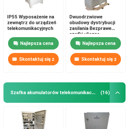
IP55 Wyposażenie na
Dwuodrzwiowe
zewnątrz do urządzeń
obudowy dystrybucji
telekomunikacyjnych
zasilania Bezprawe
szafki uliczne
telekomunikacyjne
Najlepsza cena
Najlepsza cena
IP55-IP68
Skontaktuj się z
Skontaktuj się z
nami
nami
Szafka akumulatorów telekomunikacyjnych
(16)