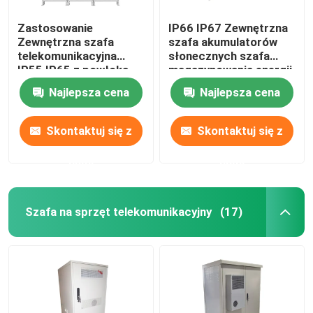
Zastosowanie
IP66 IP67 Zewnętrzna
Zewnętrzna szafa
szafa akumulatorów
telekomunikacyjna
słonecznych szafa
IP55 IP65 z powłoką
magazynowania energii
1850*1500*750mm
Najlepsza cena
Najlepsza cena
Skontaktuj się z
Skontaktuj się z
nami
nami
Szafa na sprzęt telekomunikacyjny
(17)