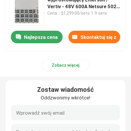
Vertiv - 48V 600A Netsure 502
System zasilania pełnym prądem
Cena：$1,299.00/sets 1-9 sets
Szafka akumulatorów telekomunikacyjnych
stałym
Sterowanie sieciowego serwera
Najlepsza cena
Skontaktuj się z
nami
Telekomunikacyjne systemy zasilania prądem stałym
Zobacz więcej
Hybrydowy system telekomunikacyjny
Zostaw wiadomość
Moduł prostownika
Oddzwonimy wkrótce!
48 V korektor prądu stałego
Flatpack2 Zintegrowany system zasilania