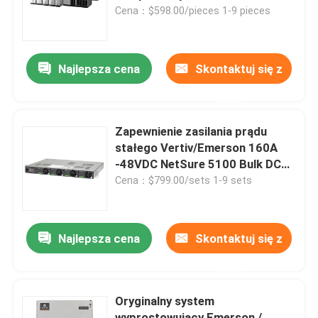
Rail 2 pozycje 241120.901
Cena：$598.00/pieces 1-9 pieces
O nas
Najlepsza cena
Skontaktuj się z
Wycieczka po fabryce
nami
Kontrola jakości
Zapewnienie zasilania prądu
stałego Vertiv/Emerson 160A
-48VDC NetSure 5100 Bulk DC
Skontaktuj się z nami
Power System (58870530036)
Cena：$799.00/sets 1-9 sets
dla urządzeń
telekomunikacyjnych
Poprosić o wycenę
Najlepsza cena
Skontaktuj się z
zewnętrzna szafa telekomunikacyjna
nami
Oryginalny system
Szafa na sprzęt telekomunikacyjny
wyprostowujący Emerson /