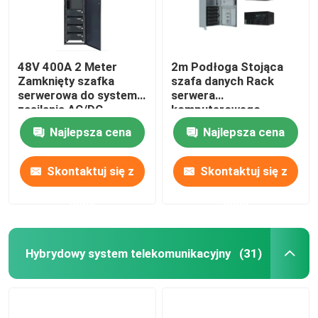
48V 400A 2 Meter
2m Podłoga Stojąca
Zamknięty szafka
szafa danych Rack
serwerowa do systemu
serwera
zasilania AC/DC
komputerowego
MTS9604B-N20B1
Dostosowywalny
Najlepsza cena
Najlepsza cena
MTS9604B-N20B1
Skontaktuj się z
Skontaktuj się z
nami
nami
Hybrydowy system telekomunikacyjny
(31)