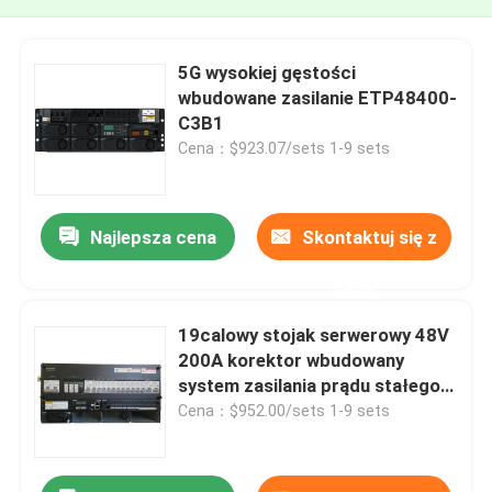
5G wysokiej gęstości
wbudowane zasilanie ETP48400-
C3B1
Cena：$923.07/sets 1-9 sets
Najlepsza cena
Skontaktuj się z
nami
19calowy stojak serwerowy 48V
200A korektor wbudowany
system zasilania prądu stałego
ETP48200-C5B6 dla stacji
Cena：$952.00/sets 1-9 sets
bazowej telekomunikacyjnej 5G