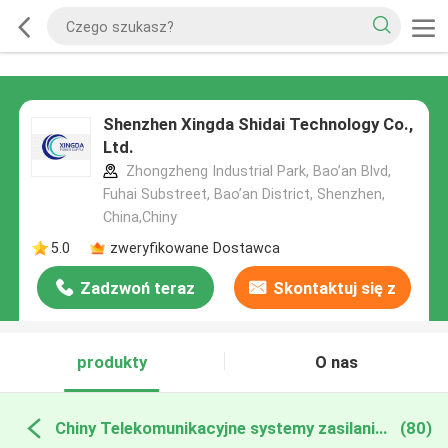
Shenzhen Xingda Shidai Technology Co.,
Ltd.
Zhongzheng Industrial Park, Bao’an Blvd,
Fuhai Substreet, Bao’an District, Shenzhen,
China,Chiny
5.0
zweryfikowane Dostawca
Zadzwoń teraz
Skontaktuj się z
nami
produkty
O nas
Chiny Telekomunikacyjne systemy zasilania prądem stałym
(80)