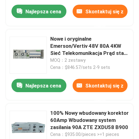
Najlepsza cena
Skontaktuj się z
nami
Nowe i oryginalne
Emerson/Vertiv 48V 80A 4KW
Sieć Telekomunikacja Prąd stały
System zasilania wbudowany
MOQ：2 zestawy
NetSure 211 C46
Cena：$846.57/sets 2-9 sets
Najlepsza cena
Skontaktuj się z
nami
100% Nowy wbudowany korektor
60Amp Wbudowany system
zasilania 90A ZTE ZXDU58 B900
Cena：$935.00/pieces >=1 pieces