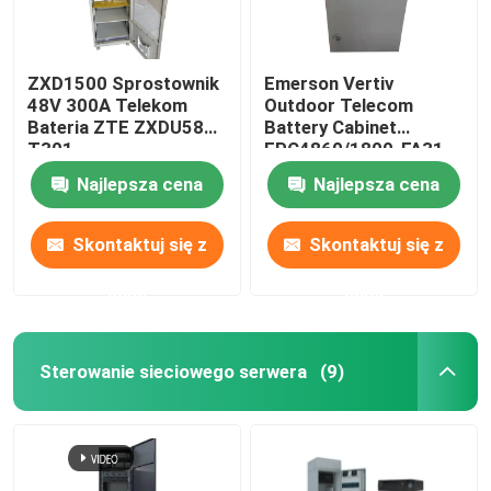
ZXD1500 Sprostownik
Emerson Vertiv
48V 300A Telekom
Outdoor Telecom
Bateria ZTE ZXDU58
Battery Cabinet
T301
EPC4860/1800-FA31
IP55
Najlepsza cena
Najlepsza cena
Skontaktuj się z
Skontaktuj się z
nami
nami
Sterowanie sieciowego serwera
(9)