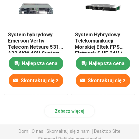
System hybrydowy
System Hybrydowy
Emerson Vertiv
Telekomunikacji
Telecom Netsure 531
Morskiej Eltek FPS
A32 6KW 48V System
Flatpack S HE 24V /
zasilania prądem
36V / 48V 1U
Najlepsza cena
Najlepsza cena
stałym
Skontaktuj się z
Skontaktuj się z
nami
nami
Zobacz więcej
Dom
O nas
Skontaktuj się z nami
Desktop Site
Sitemap
Polityka prywatności