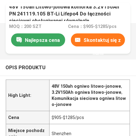
48V 150ah Litowo-jonowa komórka 3.2V150Ah
PN 241119.105 BT-Li Lifepo4 Do łączności
sieciowej obsługiwanej równolegle
MOQ：200 SZT
Cena：$905-$1285/pcs
Najlepsza cena
Skontaktuj się z
nami
OPIS PRODUKTU
48V 150ah ogniwo litowo-jonowe
,
3.2V150Ah ogniwa litowo-jonowe
,
High Light:
Komunikacja sieciowa ogniwa litow
o-jonowe
Cena
$905-$1285/pcs
Miejsce pochodz
Shenzhen