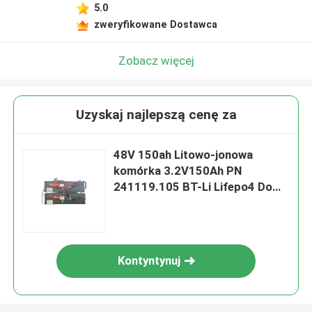
5.0
zweryfikowane Dostawca
Zobacz więcej
Uzyskaj najlepszą cenę za
48V 150ah Litowo-jonowa
komórka 3.2V150Ah PN
241119.105 BT-Li Lifepo4 Do
łączności sieciowej
obsługiwanej równolegle
Kontyntynuj