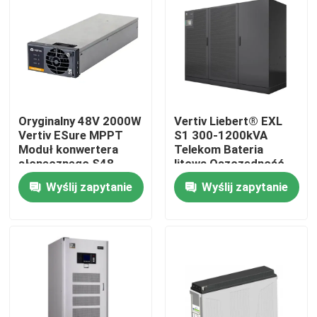
Produkty
filmy
Oryginalny 48V 2000W
Vertiv Liebert® EXL
zewnętrzna szafa telekomunikacyjna
Vertiv ESure MPPT
S1 300-1200kVA
Moduł konwertera
Telekom Bateria
słonecznego S48-
litowa Oszczędność
Szafa na sprzęt telekomunikacyjny
2000e3
miejsca
Wyślij zapytanie
Wyślij zapytanie
Szafka akumulatorów telekomunikacyjnych
Sterowanie sieciowego serwera
Telekomunikacyjne systemy zasilania prądem stałym