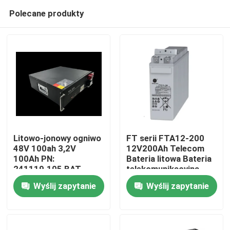
Polecane produkty
Litowo-jonowy ogniwo
FT serii FTA12-200
48V 100ah 3,2V
12V200Ah Telecom
100Ah PN:
Bateria litowa Bateria
Dom
241119.105 BAT
telekomunikacyjna
Lifepo4 dla łączności
Wyślij zapytanie
Wyślij zapytanie
sieciowej
O nas
obsługiwanej
równolegle
Łączność